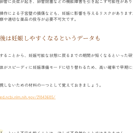
卵管に炎症が起き、卵管閉塞などの機能障害を引き起こす可能性があり
操作による子宮壁の損傷なども、妊娠に影響を与えるリスクがあります
察や適切な薬品の投与が必要不可欠です。
後は妊娠しやすくなるというデータも
することから、妊娠可能な状態に戻るまでの期間が短くなるといった研
体がスピーディに妊娠準備モードに切り替わるため、高い確率で早期に
視しないための材料の一つとして覚えておきましょう。
ed.ncbi.nlm.nih.gov/21843685/
る」という不安を抱くことは、決して不自然なことではありません。