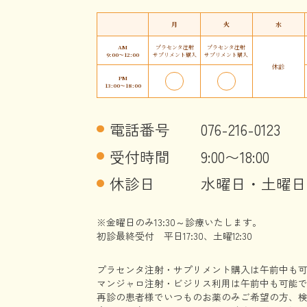
月
火
水
AM
プラセンタ注射
プラセンタ注射
9:00〜12:00
サプリメント購入
サプリメント購入
休診
PM
13:00〜18:00
電話番号
076-216-0123
受付時間
9:00〜18:00
休診日
水曜日・土曜日
※金曜日のみ13:30～診療いたします。
初診最終受付 平日17:30、土曜12:30
プラセンタ注射・サプリメント購入は午前中も
マンジャロ注射・ビジリス利用は午前中も可能
再診の患者様でいつものお薬のみご希望の方、