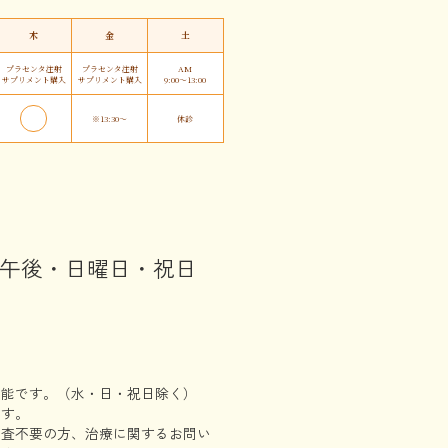
木
金
土
プラセンタ注射
プラセンタ注射
AM
サプリメント購入
サプリメント購入
9:00〜13:00
※13:30〜
休診
午後・日曜日・祝日
可能です。（水・日・祝日除く）
です。
検査不要の方、治療に関するお問い