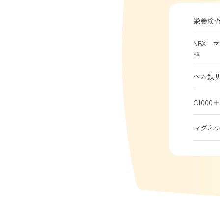
栄養検
NBX 
粒
ヘム鉄サ
C100
マグネシ