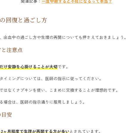
関連記事：
一度中絶すると不妊になるって本当？
の回復と過ごし方
、出血中の過ごし方や生理の再開についても押さえておきましょう。
方と注意点
だけ安静を心掛けることが大切
です。
タイミングについては、医師の指示に従ってください。
ではなくナプキンを使い、こまめに交換することが理想的です。
る場合は、医師の指示通りに服用しましょう。
の目安
～2ヶ月程度で生理が再開する方が多い
とされています。