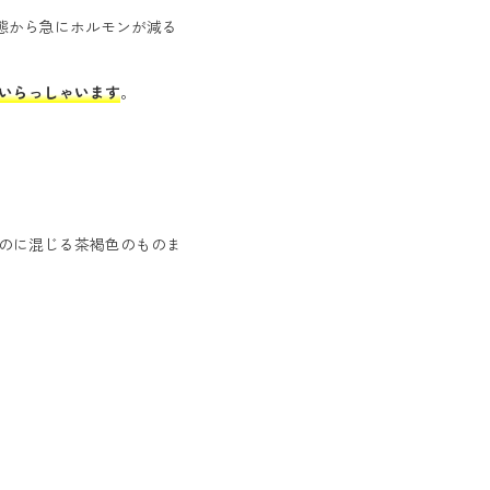
態から急にホルモンが減る
いらっしゃいます
。
のに混じる茶褐色のものま